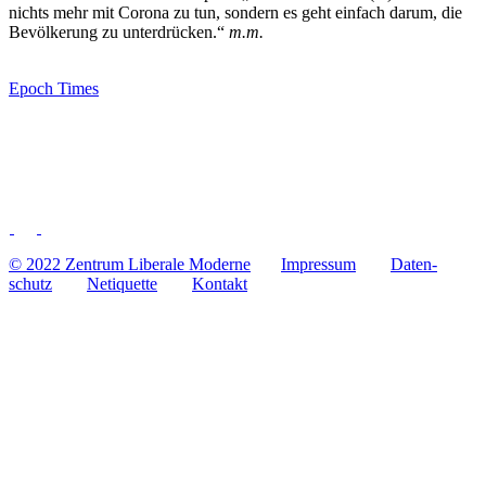
nichts mehr mit Corona zu tun, sondern es geht einfach darum, die
Bevöl­ke­rung zu unter­drü­cken.“
m.m.
Epoch Times
© 2022 Zentrum Libe­rale Moderne
Impres­sum
Daten­
schutz
Neti­quette
Kontakt