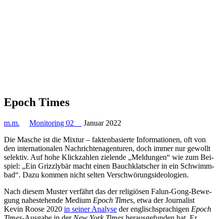
Epoch Times
m.m.
Monitoring 02
Januar 2022
Die Masche ist die Mixtur – fak­ten­ba­sierte Infor­ma­tio­nen, oft von
den inter­na­tio­na­len Nach­rich­ten­agen­tu­ren, doch immer nur gewollt
selek­tiv. Auf hohe Klick­zah­len zie­lende „Mel­dun­gen“ wie zum Bei­
spiel: „Ein Grizz­ly­bär macht einen Bauch­klat­scher in ein Schwimm­
bad“. Dazu kommen nicht selten Verschwörungsideologien.
Nach diesem Muster ver­fährt das der reli­giö­sen Falun-Gong-Bewe­
gung nahe­ste­hende Medium
Epoch Times
, etwa der Jour­na­list
Kevin Roose 2020
in seiner Analyse
der eng­lisch­spra­chi­gen
Epoch
Times
-Ausgabe in der
New York Times
her­aus­ge­fun­den hat. Er