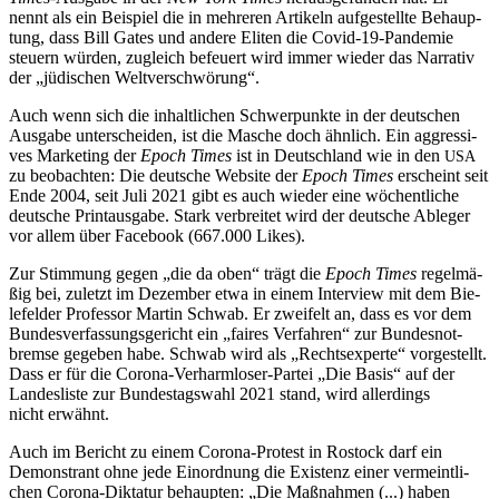
nennt als ein Bei­spiel die in meh­re­ren Arti­keln auf­ge­stellte Behaup­
tung, dass Bill Gates und andere Eliten die Covid-19-Pan­de­mie
steuern würden, zugleich befeu­ert wird immer wieder das Nar­ra­tiv
der „jüdi­schen Weltverschwörung“.
Auch wenn sich die inhalt­li­chen Schwer­punkte in der deut­schen
Ausgabe unter­schei­den, ist die Masche doch ähnlich. Ein aggres­si­
ves Mar­ke­ting der
Epoch Times
ist in Deutsch­land wie in den
USA
zu beob­ach­ten: Die deut­sche Website der
Epoch Times
erscheint seit
Ende 2004, seit Juli 2021 gibt es auch wieder eine wöchent­li­che
deut­sche Print­aus­gabe. Stark ver­brei­tet wird der deut­sche Ableger
vor allem über Face­book (667.000 Likes).
Zur Stim­mung gegen „die da oben“ trägt die
Epoch Times
regel­mä­
ßig bei, zuletzt im Dezem­ber etwa in einem Inter­view mit dem Bie­
le­fel­der Pro­fes­sor Martin Schwab. Er zwei­felt an, dass es vor dem
Bun­des­ver­fas­sungs­ge­richt ein „faires Ver­fah­ren“ zur Bun­des­not­
bremse gegeben habe. Schwab wird als „Rechts­experte“ vor­ge­stellt.
Dass er für die Corona-Ver­harm­lo­ser-Partei „Die Basis“ auf der
Lan­des­liste zur Bun­des­tags­wahl 2021 stand, wird aller­dings
nicht erwähnt.
Auch im Bericht zu einem Corona-Protest in Rostock darf ein
Demons­trant ohne jede Ein­ord­nung die Exis­tenz einer ver­meint­li­
chen Corona-Dik­ta­tur behaup­ten: „Die Maß­nah­men (...) haben