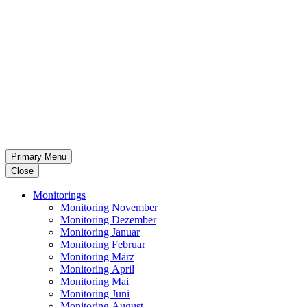
Primary Menu
Close
Moni­to­rings
Moni­to­ring November
Moni­to­ring Dezember
Moni­to­ring Januar
Moni­to­ring Februar
Moni­to­ring März
Moni­to­ring April
Moni­to­ring Mai
Moni­to­ring Juni
Moni­to­ring August