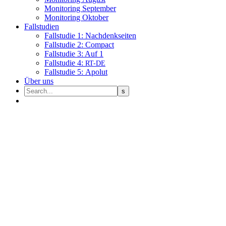
Moni­to­ring September
Moni­to­ring Oktober
Fall­stu­dien
Fall­stu­die 1: Nachdenkseiten
Fall­stu­die 2: Compact
Fall­stu­die 3: Auf 1
Fall­stu­die 4:
RT-DE
Fall­stu­die 5: Apolut
Über uns