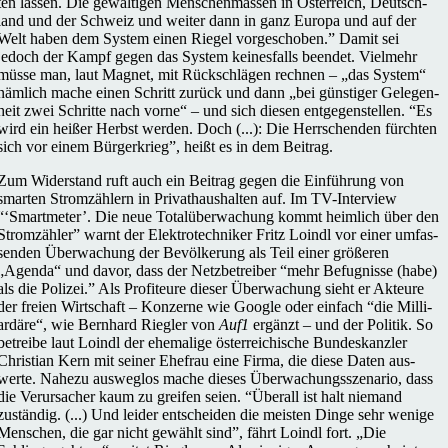
ten lassen. Die gewal­ti­gen Men­schen­mas­sen in Öster­reich, Deutsch­
land und der Schweiz und weiter dann in ganz Europa und auf der
Welt haben dem System einen Riegel vor­ge­scho­ben.” Damit sei
jedoch der Kampf gegen das System kei­nes­falls beendet. Viel­mehr
müsse man, laut Magnet, mit Rück­schlä­gen rechnen – „das System“
nämlich mache einen Schritt zurück und dann „bei güns­ti­ger Gele­gen­
heit zwei Schritte nach vorne“ – und sich diesen ent­ge­gen­stel­len. “Es
wird ein heißer Herbst werden. Doch (...): Die Herr­schen­den fürch­ten
sich vor einem Bür­ger­krieg”, heißt es in dem Beitrag.
Zum Wider­stand ruft auch ein Beitrag gegen die Ein­füh­rung von
smarten Strom­zäh­lern in Pri­vat­haus­hal­ten auf. Im TV-Inter­­view
“‘Smart­me­ter’. Die neue Total­über­wa­chung kommt heim­lich über den
Strom­zäh­ler” warnt der Elek­tro­tech­ni­ker Fritz Loindl vor einer umfas­
sen­den Über­wa­chung der Bevöl­ke­rung als Teil einer grö­ße­ren
„Agenda“ und davor, dass der Netz­be­trei­ber “mehr Befug­nisse (habe)
als die Polizei.” Als Pro­fi­teure dieser Über­wa­chung sieht er Akteure
der freien Wirt­schaft – Kon­zerne wie Google oder einfach “die Mil­li­
ar­däre“, wie Bern­hard Riegler von
Auf1
ergänzt – und der Politik. So
betreibe laut Loindl der ehe­ma­lige öster­rei­chi­sche Bun­des­kanz­ler
Chris­tian Kern mit seiner Ehefrau eine Firma, die diese Daten aus­
werte. Nahezu aus­weg­los mache dieses Über­wa­chungs­sze­na­rio, dass
die Ver­ur­sa­cher kaum zu greifen seien. “Überall ist halt niemand
zustän­dig. (...) Und leider ent­schei­den die meisten Dinge sehr wenige
Men­schen, die gar nicht gewählt sind”, fährt Loindl fort. „Die