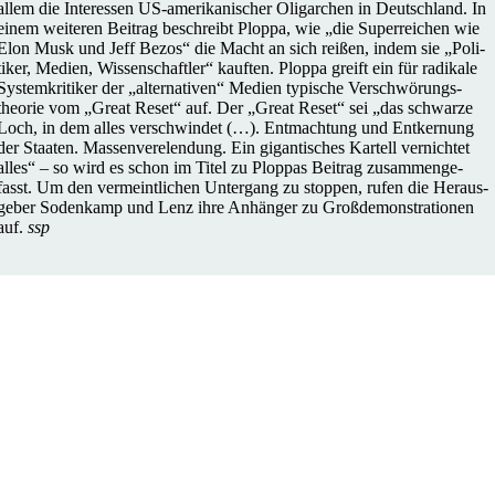
allem die Inter­es­sen US-ame­ri­­ka­­ni­­scher Olig­ar­chen in Deutsch­land. In
einem wei­te­ren Beitrag beschreibt Ploppa, wie „die Super­rei­chen wie
Elon Musk und Jeff Bezos“ die Macht an sich reißen, indem sie „Poli­
ti­ker, Medien, Wis­sen­schaft­ler“ kauften. Ploppa greift ein für radi­kale
Sys­tem­kri­ti­ker der „alter­na­ti­ven“ Medien typi­sche Ver­schwö­rungs­
theo­rie vom „Great Reset“ auf. Der „Great Reset“ sei „das schwarze
Loch, in dem alles ver­schwin­det (…). Ent­mach­tung und Ent­ker­nung
der Staaten. Mas­sen­ver­elen­dung. Ein gigan­ti­sches Kartell ver­nich­tet
alles“ – so wird es schon im Titel zu Ploppas Beitrag zusam­men­ge­
fasst. Um den ver­meint­li­chen Unter­gang zu stoppen, rufen die Her­aus­
ge­ber Soden­kamp und Lenz ihre Anhän­ger zu Groß­de­mons­tra­tio­nen
auf.
ssp