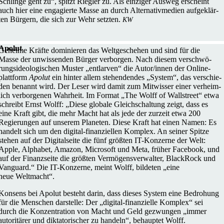
Schlinge geht zu“, spitzt Riegler zu. Als ein­zi­ger Ausweg erscheint
auch hier eine enga­gierte Masse an durch Alter­na­tiv­me­dien auf­ge­klär­
ten Bürgern, die sich zur Wehr setzten.
KW
Apolut
Geheime Kräfte domi­nie­ren das Welt­ge­sche­hen und sind für die
Masse der unwis­sen­den Bürger ver­bor­gen. Nach diesem ver­schwö­
rungs­ideo­lo­gi­schen Muster „ent­lar­ven“ die Autor/​​innen der Online­
platt­form
Apolut
ein hinter allem ste­hen­den­des „System“, das ver­schie­
den benannt wird. Der Leser wird damit zum Mit­wis­ser einer ver­heim­
lich ver­bor­ge­nen Wahr­heit. Im Format „The Wolff of Wall­street“ etwa
schreibt Ernst Wolff: „Diese globale Gleich­schal­tung zeigt, dass es
eine Kraft gibt, die mehr Macht hat als jede der zurzeit etwa 200
Regie­run­gen auf unserem Pla­ne­ten. Diese Kraft hat einen Namen: Es
handelt sich um den digital-finan­­zi­el­­len Komplex. An seiner Spitze
stehen auf der Digi­tal­seite die fünf größten IT-Kon­­­zerne der Welt:
Apple, Alpha­bet, Amazon, Micro­soft und Meta, früher Face­book, und
auf der Finanz­seite die größten Ver­mö­gens­ver­wal­ter, Black­Rock und
Van­guard.“ Die IT-Kon­­­zerne, meint Wolff, bil­de­ten „eine
neue Weltmacht“.
Konsens bei Apolut besteht darin, dass dieses System eine Bedro­hung
für die Men­schen dar­stelle: Der „digital-finan­­zi­elle Komplex“ sei
durch die Kon­zen­tra­tion von Macht und Geld gezwun­gen „immer
auto­ri­tä­rer und dik­ta­to­ri­scher zu handeln“, behaup­tet Wolff.