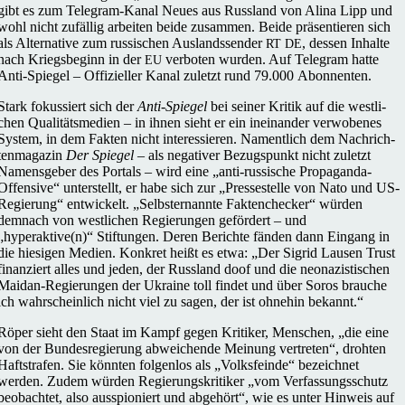
gibt es zum Tele­­gram-Kanal Neues aus Russ­land von Alina Lipp und
wohl nicht zufäl­lig arbei­ten beide zusam­men. Beide prä­sen­tie­ren sich
als Alter­na­tive zum rus­si­schen Aus­lands­sen­der
, dessen Inhalte
RT
DE
nach Kriegs­be­ginn in der
ver­bo­ten wurden. Auf Tele­gram hatte
EU
Anti-Spiegel – Offi­zi­el­ler Kanal zuletzt rund 79.000 Abonnenten.
Stark fokus­siert sich der
Anti-Spiegel
bei seiner Kritik auf die west­li­
chen Qua­li­täts­me­dien – in ihnen sieht er ein inein­an­der ver­wo­be­nes
System, in dem Fakten nicht inter­es­sie­ren. Nament­lich dem Nach­rich­
ten­ma­ga­zin
Der Spiegel
– als nega­ti­ver Bezugs­punkt nicht zuletzt
Namens­ge­ber des Portals – wird eine „anti-rus­­si­­sche Pro­­pa­­ganda-
Offen­­sive“ unter­stellt, er habe sich zur „Pres­se­stelle von Nato und US-
Regie­rung“ ent­wi­ckelt. „Selbst­er­nannte Fak­ten­che­cker“ würden
demnach von west­li­chen Regie­run­gen geför­dert – und
„hyperaktive(n)“ Stif­tun­gen. Deren Berichte fänden dann Eingang in
die hie­si­gen Medien. Konkret heißt es etwa: „Der Sigrid Lausen Trust
finan­ziert alles und jeden, der Russ­land doof und die neo­na­zis­ti­schen
Maidan-Regie­run­­gen der Ukraine toll findet und über Soros brauche
ich wahr­schein­lich nicht viel zu sagen, der ist ohnehin bekannt.“
Röper sieht den Staat im Kampf gegen Kri­ti­ker, Men­schen, „die eine
von der Bun­des­re­gie­rung abwei­chende Meinung ver­tre­ten“, drohten
Haft­stra­fen. Sie könnten fol­gen­los als „Volks­feinde“ bezeich­net
werden. Zudem würden Regie­rungs­kri­ti­ker „vom Ver­fas­sungs­schutz
beob­ach­tet, also aus­spio­niert und abge­hört“, wie es unter Hinweis auf