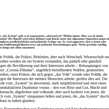
 „das System“ geht es in soge­nann­ten „alter­na­ti­ven“ Medien immer. Aber was ist damit
meint? Der Begriff wird selten defi­niert und drückt meist eine all­ge­meine Oppo­si­tion gegen ei
­ple­xes gesell­schaft­li­ches und poli­ti­sches Gefüge aus. So wird sug­ge­riert, dass es keine oder
um Ein­fluss­mög­lich­kei­ten etwa auf poli­ti­sche Ent­schei­dun­gen gebe. Nichts geschehe zufäl­lig,
les hänge mit allem zusammen.
e Politik, die Polizei, Behör­den, aber auch Wirt­schaft, Wis­sen­schaft u
dien werden als ein System ver­stan­den, das par­ti­ell oder gänz­lich
gen die Bevöl­ke­rung und ihrer Inter­es­sen arbeite – Behaup­tun­gen von
ner „Corona-Dik­ta­tur“, angeb­lich beein­fluss­ten Wahlen, gesteu­er­ten
dien, einer Polizei, die sich gegen „das Volk“ wende oder Politik, die
gen die Inter­es­sen der meisten Men­schen arbeite, greifen dies auf. Die
de vom „System“ ist abwer­tend, stark sim­pli­fi­zie­rend und setzt einen
und­sätz­li­chen Dua­lis­mus voraus – den von Böse und Gut, Macht und
n­macht, abge­ho­ben und volks­nah, aber auch konkret von jenen, die
ch vom „System“ ein­span­nen ließen und jenen, die „das System“ durch
chaut zu haben glauben.
s Her­un­ter­bre­chen von Funk­ti­ons­wei­sen und Ent­schei­dungs­pro­zes­sen