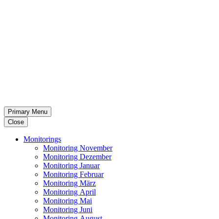
Primary Menu
Close
Moni­to­rings
Moni­to­ring November
Moni­to­ring Dezember
Moni­to­ring Januar
Moni­to­ring Februar
Moni­to­ring März
Moni­to­ring April
Moni­to­ring Mai
Moni­to­ring Juni
Moni­to­ring August