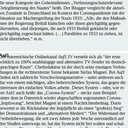
die neue Kate­go­rie des Geheim­diens­tes „Ver­fas­sungs­schutz­re­le­vante
Dele­gi­ti­mie­rung des Staates“ heißt. Der Blogger ver­gleicht die aktu­el­
len Zustände in Deutsch­land im Kontext der Coro­na­pan­de­mie mit der
Situa­tion zur Macht­er­grei­fung der Nazis 1933: „Alle, die den Maß­nah­
men der Regie­rung Beifall klat­schen oder ihnen gleich­gül­tig gegen­
über­ste­hen, sind die­je­ni­gen, die auch 1933 Beifall geklatscht oder
gleich­gül­tig zuge­schaut hätten. (…) Par­al­le­len zu 1933 zu ziehen, ist
nicht über­trie­ben.“
m.m.
Auf1
Der öster­rei­chi­sche Online­ka­nal
Auf1.
ver­steht sich als “der erste
TV
wirk­lich zu 100% unab­hän­gige und alter­na­tive TV-Sender im deutsch­
spra­chi­gen Raum”. Chef­re­dak­teur ist der durch seine eins­ti­gen Ver­bin­
dun­gen in die rechts­extreme Szene bekannte Stefan Magnet. Bei
Auf1
finden sich zahl­rei­che Ver­schwö­rungs­nar­ra­tive – unter anderem auch
das von einem mäch­ti­gen, alles beherr­schen­den System, das gegen die
Inter­es­sen des ein­fa­chen Volkes arbeite. Dieses System – oder, wie es
bei Auf1 auch heißt: das „Corona-System“ – stecke zum Bei­spiel
hinter dem in Öster­reich wieder abge­schaff­ten soge­nann­ten Corona-
„Impfzwang“, berich­tet Magnet in einem Nach­rich­ten­bei­trag. Darin
bewer­tet er die Rück­nahme der Impf­pflicht als einen “große(n) Sieg”
der Demons­tra­tio­nen und „alter­na­ti­ven Medien“: “Der Wider­stand der
Frei­heits­be­we­gung, die seit zwei Jahren jede Woche uner­müd­lich auf
den Straßen unter­wegs ist, hat das System nicht frei walten und schal­