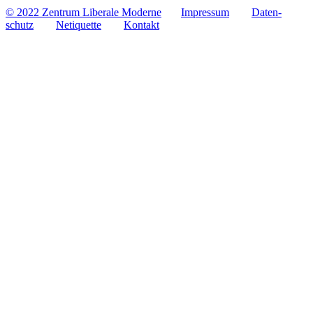
© 2022 Zentrum Libe­rale Moderne
Impres­sum
Daten­
schutz
Neti­quette
Kontakt