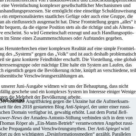
t eine Ver­ein­fa­chung kom­ple­xer gesell­schaft­li­cher Mecha­nis­men und
s­hand­lungs­pro­zes­sen. Sie ermög­licht eine ein­sei­tige Schuld­zu­wei­sung
 ein ent­per­so­na­li­sier­tes staat­li­ches Gefüge oder auch eine Gruppe, die
n als ein­fluss­reich aus­ge­macht hat. Diese Front­stel­lung gegen „alles“ i
hr bequem, da die eigene Posi­tion stets als die rich­tige und als Alter­na­
ve erscheint. So wird Gemein­schaft erzeugt und auch Hand­lungs­op­tio­
n im Sinne eines Zusam­men­schlus­ses oder Auf­stan­des gegeben.
s Her­un­ter­bre­chen einer kom­ple­xen Rea­li­tät auf eine simple Front­stel­
ng des „Systems“ gegen das „Volk“ und ist auch deshalb pro­ble­ma­tisch
il sie ganz kon­krete Feind­bil­der erschafft. Die Vor­stel­lung, eine global
ter­es­sens­gruppe oder mäch­tige Elite halte ein System am Laufen, das
ch eigent­lich gegen die Bevöl­ke­rung richte, knüpft an ver­schie­dene, tei
ti­se­mi­ti­sche Ver­schwö­rungs­er­zäh­lun­gen an.
n unserer Juni-Ausgabe widmen wir uns der Behaup­tung, dass nicht
fäl­lig geschehe und ein kom­ple­xes System im Inter­esse einiger Wenige
gen die Mehr­heit der Bevöl­ke­rung arbeite.
Anti-Spiegel
Der rus­si­sche Angriffs­krieg gegen die Ukraine hat die Auf­merk­sam­
keit für den 2018 gestar­te­ten Blog
Anti-Spiegel
, der unter einer rus­si­
schen Domain ver­füg­bar ist, gewal­tig erhöht. Laut dem Portal
Bel­l­­
tower-News
der Amadeu-Antonio-Stif­­tung ver­bin­den sich in dem von
Thomas Röper als „Ein-Mann-Betrieb“ ver­ant­wor­te­ten Angebot rus­si­
sche Pro­pa­ganda und Ver­schwö­rungs­my­then. Der
Anti-Spiegel
wird
dort zu den wich­tigs­ten „Des­in­for­ma­ti­ons­me­dien“ gezählt. Par­al­le­len