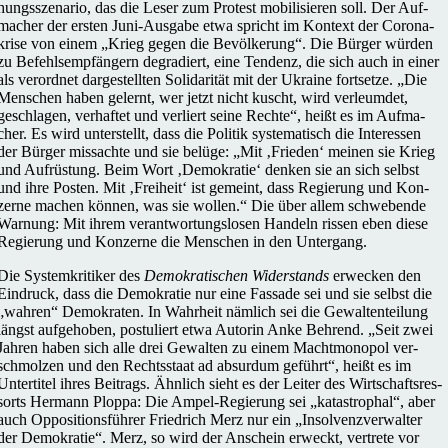
hungs­sze­na­rio, das die Leser zum Protest mobi­li­sie­ren soll. Der Auf­
ma­cher der ersten Juni-Ausgabe etwa spricht im Kontext der Coro­na­
krise von einem „Krieg gegen die Bevöl­ke­rung“. Die Bürger würden
zu Befehls­emp­fän­gern degra­diert, eine Tendenz, die sich auch in einer
als ver­ord­net dar­ge­stell­ten Soli­da­ri­tät mit der Ukraine fort­setze. „Die
Men­schen haben gelernt, wer jetzt nicht kuscht, wird ver­leum­det,
geschla­gen, ver­haf­tet und ver­liert seine Rechte“, heißt es im Auf­ma­
cher. Es wird unter­stellt, dass die Politik sys­te­ma­tisch die Inter­es­sen
der Bürger miss­achte und sie belüge: „Mit ‚Frieden‘ meinen sie Krieg
und Auf­rüs­tung. Beim Wort ‚Demo­kra­tie‘ denken sie an sich selbst
und ihre Posten. Mit ‚Frei­heit‘ ist gemeint, dass Regie­rung und Kon­
zerne machen können, was sie wollen.“ Die über allem schwe­bende
Warnung: Mit ihrem ver­ant­wor­tungs­lo­sen Handeln rissen eben diese
Regie­rung und Kon­zerne die Men­schen in den Untergang.
Die Sys­tem­kri­ti­ker des
Demo­kra­ti­schen Wider­stands
erwe­cken den
Ein­druck, dass die Demo­kra­tie nur eine Fassade sei und sie selbst die
„wahren“ Demo­kra­ten. In Wahr­heit nämlich sei die Gewal­ten­tei­lung
längst auf­ge­ho­ben, pos­tu­liert etwa Autorin Anke Behrend. „Seit zwei
Jahren haben sich alle drei Gewal­ten zu einem Macht­mo­no­pol ver­
schmol­zen und den Rechts­staat ad absur­dum geführt“, heißt es im
Unter­ti­tel ihres Bei­trags. Ähnlich sieht es der Leiter des Wirt­schafts­res­
sorts Hermann Ploppa: Die Ampel-Regie­rung sei „kata­stro­phal“, aber
auch Oppo­si­ti­ons­füh­rer Fried­rich Merz nur ein „Insol­venz­ver­wal­ter
der Demo­kra­tie“. Merz, so wird der Anschein erweckt, ver­trete vor