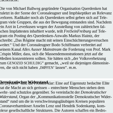
Die von Michael Ballweg gegrün­dete Orga­ni­sa­tion Quer­den­ken hat
zuletzt in der Szene der Coro­na­leug­ner und Impf­skep­ti­ker an Rele­vanz
ver­lo­ren. Radi­ka­ler noch als Quer­den­ken selbst geben sich auf Tele­
gram viele Gruppen, die aus der Bewe­gung ent­stan­den sind. Nachdem
ein Arzt in Lever­ku­sen wegen der Aus­stel­lung von zahl­rei­chen fal­
schen Impf­at­tes­ten inhaf­tiert wurde, teilt
Frei­Sein­Frei­burg
auf Tele­
gram ein Posting des Quer­­den­ken-Anwalts Markus Haintz, der
schreibt: „Das Régime macht mit seinen Ein­schüch­te­rungs­ver­su­chen
weiter.“ Und der Coro­na­leug­ner Bodo Schiff­mann ver­brei­tet auf
seinem Kanal
Alles Ausser Main­stream
die For­de­rung von Prof. Mark
Crispin Miller, dass, sich die Mas­sen­de­mons­tra­tio­nen jetzt auf die
Medien kon­zen­trie­ren sollten. Sie hätten sich „der Volks­ver­het­zung
zum
“ gemacht, „weil sie die­je­ni­gen dämo­ni­sie­
GENOZID
SCHULDIG
ren, die sich nicht haben ‚
‘ lassen“.
m.m.
IMPFEN
Demo­kra­ti­scher Widerstand
Im „System“ sind die Fronten klar: Eine auf Eigen­nutz bedachte Elite
hat die Macht an sich geris­sen – ent­rech­tete Men­schen stehen dem
wehr- und schutz­los gegen­über. So ver­ein­facht der
Demo­kra­ti­scher
Wider­stand
, Organ der „Kom­mu­ni­ka­ti­ons­stelle Demo­kra­ti­scher Wider­
stand“ rund um die in ver­schwö­rungs­gläu­bi­gen Kreisen popu­lä­ren
Coro­na­ver­harm­lo­ser Anselm Lenz und Hendrik Soden­kamp, kom­
plexe gesell­schaft­li­che Struk­tu­ren. Die Autoren schaf­fen ein Bedro­