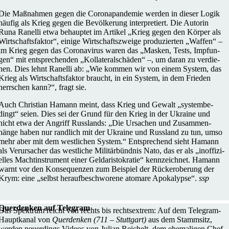
Die Maß­nah­men gegen die Coro­na­pan­de­mie werden in dieser Logik
häufig als Krieg gegen die Bevöl­ke­rung inter­pre­tiert. Die Autorin
Runa Ranelli etwa behaup­tet im Artikel „Krieg gegen den Körper als
Wirt­schafts­fak­tor“, einige Wirt­schafts­zweige pro­du­zier­ten „Waffen“ –
im Krieg gegen das Coro­na­vi­rus waren das „Masken, Tests, Imp­fun­
gen“ mit ent­spre­chen­den „Kol­la­te­ral­schä­den“ –, um daran zu ver­die­
nen. Dies lehnt Ranelli ab: „Wie kommen wir von einem System, das
Krieg als Wirt­schafts­fak­tor braucht, in ein System, in dem Frieden
herr­schen kann?“, fragt sie.
Auch Chris­tian Hamann meint, dass Krieg und Gewalt „sys­tem­be­
dingt“ seien. Dies sei der Grund für den Krieg in der Ukraine und
nicht etwa der Angriff Russ­lands: „Die Ursa­chen und Zusam­men­
hänge haben nur rand­lich mit der Ukraine und Russ­land zu tun, umso
mehr aber mit dem west­li­chen System.“ Ent­spre­chend sieht Hamann
als Ver­ur­sa­cher das west­li­che Mili­tär­bünd­nis Nato, das er als „inof­fi­zi­
el­les Macht­in­stru­ment einer Geld­aris­to­kra­tie“ kenn­zeich­net. Hamann
warnt vor den Kon­se­quen­zen zum Bei­spiel der Rück­erobe­rung der
Krym: eine „selbst her­auf­be­schwo­rene atomare Apo­ka­lypse“.
ssp
Quer­den­ken auf Telegram
Das Spek­trum reicht von rechts bis rechts­extrem: Auf dem Tele­­gram-
Haup­t­­ka­nal von
Quer­den­ken (711 – Stutt­gart)
aus dem Stamm­sitz,
werden neu­er­dings Videos von Julian Rei­chelt, dem ehe­ma­li­gen Chef­