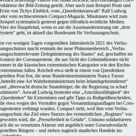
re­dak­teur der
Bild
-Zeitung geteilt. Aber auch zum Bei­spiel Posts und
Texte von
Tichys Ein­blick
, vom „Quer­den­ker­an­walt“ Ralf Ludwig
oder vom rechts­extre­men
Compact
-Magazin. Miss­trauen wird zum
Bei­spiel sys­te­ma­tisch gestreut gegen öffen­t­­lich-rech­t­­li­che Medien.
Aber der Haupt­feind, wenn es um die Aus­ein­an­der­set­zung mit „dem
System“ geht, ist aktuell das Bun­des­amt für Verfassungsschutz.
Im vor wenigen Tagen vor­ge­stell­ten Jah­res­be­richt 2021 des Ver­fas­
sungs­schut­zes taucht erst­mals der neue Phä­no­men­be­reich „Ver­fas­
sungs­schutz­re­le­vante Dele­gi­ti­mie­rung des Staates“ auf, geschaf­fen im
Kontext der Coro­na­pro­teste, die aus Sicht des Geheim­diens­tes nicht
immer in die klas­si­schen extre­mis­ti­schen Kate­go­rien wie den Rechts­
extre­mis­mus fallen. Rei­chelt etwa stellt in einem von Quer­den­ken
geteil­ten Post fest, die neue Bun­des­in­nen­mi­nis­te­rin Nancy Faeser
„betreibt eine Art Wahr­heits­mi­nis­te­rium beim Inlands­ge­heim­dienst“
und „über­wacht deut­sche Staats­bür­ger, die die Regie­rung zu scharf
kri­ti­sie­ren“. Anwalt Ludwig bestrei­tet eine „Anschluss­fä­hig­keit“ der
„Quer­den­ker“ für Extre­mis­ten und gibt Tipps zu Buß­geld­be­schei­den,
die etwa wegen des Ver­sto­ßes gegen Ver­samm­lungs­auf­la­gen bei Coro­
na­pro­tes­ten ver­hängt wurden. Compact sieht, weil ihm vom Ver­fas­
sungs­schutz das Ziel eines Sturzes des ver­meint­li­chen „Regimes“ vor­
ge­wor­fen wird, die „Pres­se­frei­heit in Gefahr“. Unisono soli­da­ri­sie­ren
sich die so ver­netz­ten Akteure mit angeb­lich unter Gene­ral­ver­dacht
gestell­ten Bürgern – und ziehen zugleich staat­li­ches Handeln ins
Lächerliche.