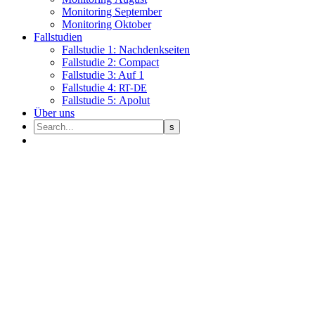
Moni­to­ring September
Moni­to­ring Oktober
Fall­stu­dien
Fall­stu­die 1: Nachdenkseiten
Fall­stu­die 2: Compact
Fall­stu­die 3: Auf 1
Fall­stu­die 4:
RT-DE
Fall­stu­die 5: Apolut
Über uns