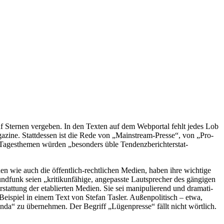
nf Sternen ver­ge­ben. In den Texten auf dem Web­por­tal fehlt jedes Lob
Maga­zine. Statt­des­sen ist die Rede von „Main­stream-Presse“, von „Pro­
 Tages­the­men würden „beson­ders üble Ten­denz­be­richt­erstat­
hen wie auch die öffent­lich-recht­li­chen Medien, haben ihre wich­tige
d­funk seien „kri­tik­un­fä­hige, ange­passte Laut­spre­cher des gän­gi­gen
tung der eta­blier­ten Medien. Sie sei mani­pu­lie­rend und dra­ma­ti­
i­spiel in einem Text von Stefan Tasler. Außen­po­li­tisch – etwa,
ganda“ zu über­neh­men. Der Begriff „Lügen­presse“ fällt nicht wört­lich.