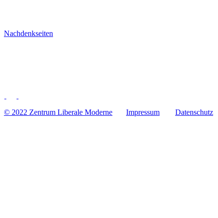
Nachdenkseiten
© 2022 Zentrum Libe­rale Moderne
Impres­sum
Daten­schutz