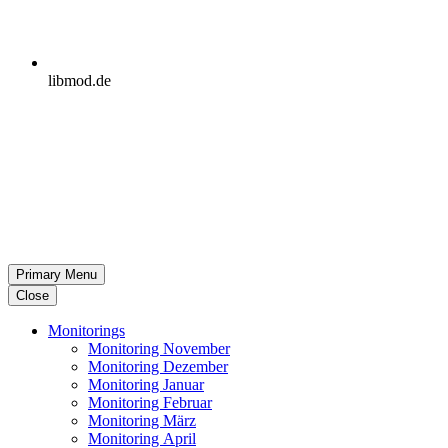
libmod.de
Primary Menu
Close
Moni­to­rings
Moni­to­ring November
Moni­to­ring Dezember
Moni­to­ring Januar
Moni­to­ring Februar
Moni­to­ring März
Moni­to­ring April