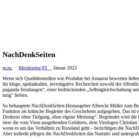
Nach­Denk­Sei­ten
m.m.
Monitoring 03
Januar 2022
Wenn sich Qua­li­täts­me­dien wie Pro­dukte bei Amazon bewer­ten ließe
für kluge, spek­ta­ku­läre, inves­ti­ga­tive Recher­chen sowohl der öffent
pa­ganda-Sen­dun­gen“, einer bedrü­cken­den „Selbst­gleich­schal­tung unse
tung“ liefern.
So behaup­tete
Nach­Denk­Sei­ten
-Her­aus­ge­ber Albrecht Müller zum Bei­
Funk­tion als kri­ti­sche Beglei­ter des Gesche­hens auf­ge­ge­ben. Das ist 
Denkens ohne Tief­gang, ohne eigene Meinung“. Begrün­det wird die harsc
siere die vom Virus aus­ge­hen­den Gefah­ren, dem Viro­lo­gen Chris­ti
wenn es um das Ver­hält­nis zu Russ­land geht – bezich­ti­gen die Nach­De
Aber indi­rekt pflegen die
Nach­Denk­Sei­ten
das Nar­ra­tiv und unter­gra­