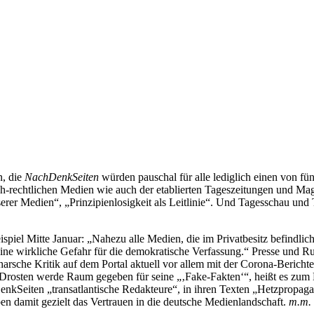
n, die
Nach­Denk­Sei­ten
würden pau­schal für alle ledig­lich einen von fü
­lich-recht­li­chen Medien wie auch der eta­blier­ten Tages­zei­tun­gen und 
rer Medien“, „Prin­zi­pi­en­lo­sig­keit als Leit­li­nie“. Und Tages­schau und
spiel Mitte Januar: „Nahezu alle Medien, die im Pri­vat­be­sitz befind­li­c
eine wirk­li­che Gefahr für die demo­kra­ti­sche Ver­fas­sung.“ Presse und Run
he Kritik auf dem Portal aktuell vor allem mit der Corona-Bericht­erstat­
an Drosten werde Raum gegeben für seine „‚Fake-Fakten‘“, heißt es zum Be
nk­Sei­ten „trans­at­lan­ti­sche Redak­teure“, in ihren Texten „Hetz­pro­pa­
ben damit gezielt das Ver­trauen in die deut­sche Medi­en­land­schaft.
m.m.