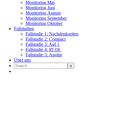
Moni­to­ring Mai
Moni­to­ring Juni
Moni­to­ring August
Moni­to­ring September
Moni­to­ring Oktober
Fall­stu­dien
Fall­stu­die 1: Nachdenkseiten
Fall­stu­die 2: Compact
Fall­stu­die 3: Auf 1
Fall­stu­die 4:
RT-DE
Fall­stu­die 5: Apolut
Über uns