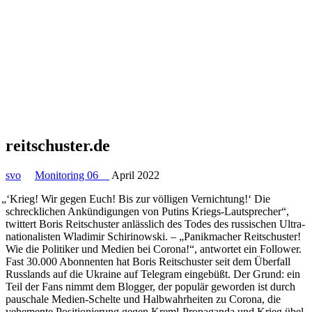
reitschuster.de
svo
Monitoring 06
April 2022
„
‘Krieg! Wir gegen Euch! Bis zur völ­li­gen Ver­nich­tung!‘ Die
schreck­li­chen Ankün­di­gun­gen von Putins Kriegs-Laut­spre­cher“,
twit­tert Boris Reit­schus­ter anläss­lich des Todes des rus­si­schen Ultra­
na­tio­na­lis­ten Wla­di­mir Schi­ri­no­w­ski. – „Panik­ma­cher Reit­schus­ter!
Wie die Poli­ti­ker und Medien bei Corona!“, ant­wor­tet ein Fol­lower.
Fast 30.000 Abon­nen­ten hat Boris Reit­schus­ter seit dem Über­fall
Russ­lands auf die Ukraine auf Tele­gram ein­ge­büßt. Der Grund: ein
Teil der Fans nimmt dem Blogger, der populär gewor­den ist durch
pau­schale Medien-Schelte und Halb­wahr­hei­ten zu Corona, die
vehe­mente Posi­tio­nie­rung gegen Kreml-Pro­pa­ganda und Krieg übel.