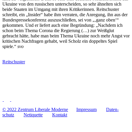
Ukraine von den rus­si­schen unter­schei­den, so sehr ähnel­ten sich
beide Staaten im Umgang mit ihren Kri­ti­ke­rin­nen. Reit­schus­ter
schreibt, ein „Insider“ habe ihm ver­ra­ten, die Anre­gung, ihn aus der
Bun­des­pres­se­kon­fe­renz aus­zu­schlie­ßen, sei von „‚ganz oben‘“
gekom­men. Und er liefert auch eine Begrün­dung: „Nachdem ich
schon beim Thema Corona die Regie­rung (…) zur Weiß­glut
gebracht hätte, habe man beim Thema Ukraine noch mehr Angst vor
kri­ti­schen Nach­fra­gen gehabt, weil Scholz ein dop­pel­tes Spiel
spiele.“
svo
Reitschuster
© 2022 Zentrum Libe­rale Moderne
Impres­sum
Daten­
schutz
Neti­quette
Kontakt