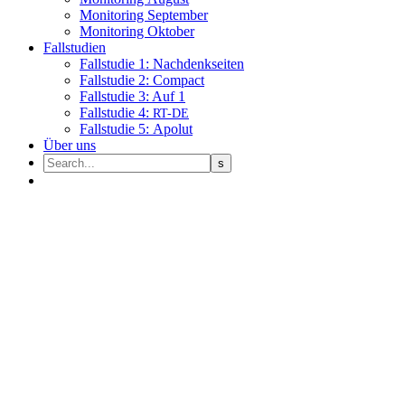
Moni­to­ring September
Moni­to­ring Oktober
Fall­stu­dien
Fall­stu­die 1: Nachdenkseiten
Fall­stu­die 2: Compact
Fall­stu­die 3: Auf 1
Fall­stu­die 4:
RT-DE
Fall­stu­die 5: Apolut
Über uns