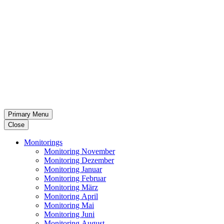
Primary Menu
Close
Moni­to­rings
Moni­to­ring November
Moni­to­ring Dezember
Moni­to­ring Januar
Moni­to­ring Februar
Moni­to­ring März
Moni­to­ring April
Moni­to­ring Mai
Moni­to­ring Juni
Moni­to­ring August