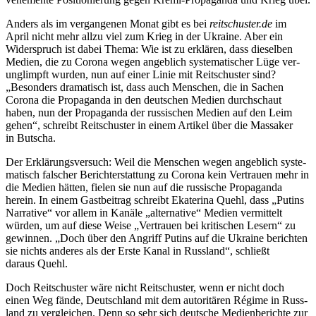
Anders als im ver­gan­ge­nen Monat gibt es bei
reitschuster.de
im
April nicht mehr allzu viel zum Krieg in der Ukraine. Aber ein
Wider­spruch ist dabei Thema: Wie ist zu erklä­ren, dass die­sel­ben
Medien, die zu Corona wegen angeb­lich sys­te­ma­ti­scher Lüge ver­
un­glimpft wurden, nun auf einer Linie mit Reit­schus­ter sind?
„Beson­ders dra­ma­tisch ist, dass auch Men­schen, die in Sachen
Corona die Pro­pa­ganda in den deut­schen Medien durch­schaut
haben, nun der Pro­pa­ganda der rus­si­schen Medien auf den Leim
gehen“, schreibt Reit­schus­ter in einem Artikel über die Mas­sa­ker
in Butscha.
Der Erklä­rungs­ver­such: Weil die Men­schen wegen angeb­lich sys­te­
ma­tisch fal­scher Bericht­erstat­tung zu Corona kein Ver­trauen mehr in
die Medien hätten, fielen sie nun auf die rus­si­sche Pro­pa­ganda
herein. In einem Gast­bei­trag schreibt Eka­te­rina Quehl, dass „Putins
Nar­ra­tive“ vor allem in Kanäle „alter­na­tive“ Medien ver­mit­telt
würden, um auf diese Weise „Ver­trauen bei kri­ti­schen Lesern“ zu
gewin­nen. „Doch über den Angriff Putins auf die Ukraine berich­ten
sie nichts anderes als der Erste Kanal in Russ­land“, schließt
daraus Quehl.
Doch Reit­schus­ter wäre nicht Reit­schus­ter, wenn er nicht doch
einen Weg fände, Deutsch­land mit dem auto­ri­tä­ren Régime in Russ­
land zu ver­glei­chen. Denn so sehr sich deut­sche Medi­en­be­richte zur