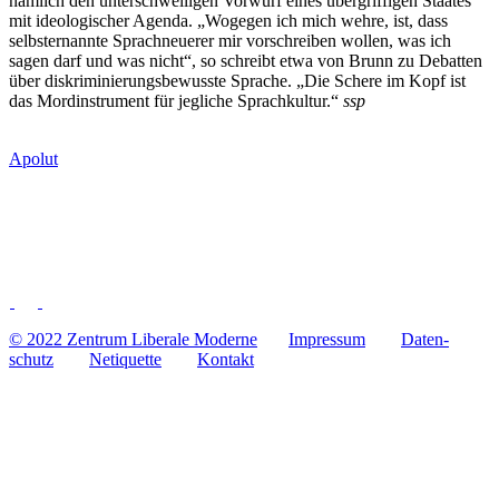
nämlich den unter­schwel­li­gen Vorwurf eines über­grif­fi­gen Staates
mit ideo­lo­gi­scher Agenda. „Wogegen ich mich wehre, ist, dass
selbst­er­nannte Sprach­neue­rer mir vor­schrei­ben wollen, was ich
sagen darf und was nicht“, so schreibt etwa von Brunn zu Debat­ten
über dis­kri­mi­nie­rungs­be­wusste Sprache. „Die Schere im Kopf ist
das Mord­in­stru­ment für jeg­li­che Sprach­kul­tur.“
ssp
Apolut
© 2022 Zentrum Libe­rale Moderne
Impres­sum
Daten­
schutz
Neti­quette
Kontakt