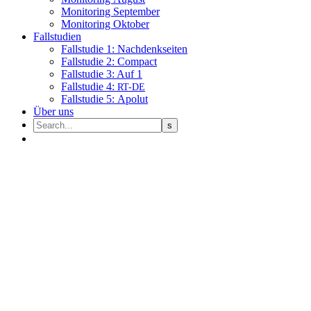
Moni­to­ring September
Moni­to­ring Oktober
Fall­stu­dien
Fall­stu­die 1: Nachdenkseiten
Fall­stu­die 2: Compact
Fall­stu­die 3: Auf 1
Fall­stu­die 4:
RT-DE
Fall­stu­die 5: Apolut
Über uns