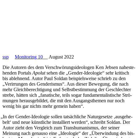
ssp
Monitoring 10
August 2022
Die Autoren des dem Ver­schwö­rungs­ideo­lo­gen Ken Jebsen nahe­ste­
hen­den Portals
Apolut
sehen die „Gender-Ideo­lo­gie“ sehr kri­tisch
bis ableh­nend. Autor Paul Soldan bei­spiels­weise schrieb zu den
„Ver­ir­run­gen des Gen­de­ris­mus“. Aus dieser Bewe­gung, die nach
mehr Gleich­be­rech­ti­gung und Selbst­be­stim­mung der Geschlech­ter
strebe, hätten sich „fana­ti­sche, teils sogar fun­da­men­ta­lis­ti­sche Strö­
mun­gen her­aus­ge­bil­det, die mit den Aus­gangs­the­men nur noch
wenig bis gar nichts mehr gemein haben“.
„
In der Gender-Ideo­lo­gie sollen tat­säch­li­che Natur­ge­setze ‚aus­ge­he­
belt‘ und neue künst­li­che instal­liert werden“, schreibt Soldan. Der
Autor zieht den Ver­gleich zum Trans­hu­ma­nis­mus, der seiner
Meinung nach genauso eine „Ideo­lo­gie“ der „Über­win­dung des bis­