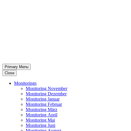
Primary Menu
Close
Moni­to­rings
Moni­to­ring November
Moni­to­ring Dezember
Moni­to­ring Januar
Moni­to­ring Februar
Moni­to­ring März
Moni­to­ring April
Moni­to­ring Mai
Moni­to­ring Juni
Moni­to­ring August