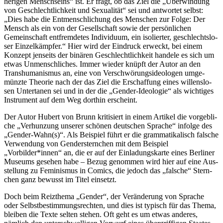
he­ri­gen Mensch­seins“ ist. Er fragt, ob das Ziel die „Über­win­dung
von Geschlecht­lich­keit und Sexua­li­tät“ sei und ant­wor­tet selbst:
„Dies habe die Ent­mensch­li­chung des Men­schen zur Folge: Der
Mensch als ein von der Gesell­schaft sowie der per­sön­li­chen
Gemein­schaft ent­frem­de­tes Indi­vi­duum, ein iso­lier­ter, geschlechts­lo­
ser Ein­zel­kämp­fer.“ Hier wird der Ein­druck erweckt, bei einem
Konzept jen­seits der binären Geschlecht­lich­keit handele es sich um
etwas Unmensch­li­ches. Immer wieder knüpft der Autor an den
Trans­hu­ma­nis­mus an, eine von Ver­schwö­rungs­ideo­lo­gen umge­
münzte Theorie nach der das Ziel die Erschaf­fung eines wil­lens­lo­
sen Unter­ta­nen sei und in der die „Gender-Ideo­lo­gie“ als wich­ti­ges
Instru­ment auf dem Weg dorthin erscheint.
Der Autor Hubert von Brunn kri­ti­siert in einem Artikel die vor­geb­li­
che „Ver­hun­zung unserer schönen deut­schen Sprache“ infolge des
„Gender-Wahn(s)“. Als Bei­spiel führt er die gram­ma­ti­ka­lisch falsche
Ver­wen­dung von Gen­der­stern­chen mit dem Bei­spiel
„Vorbilder*innen“ an, die er auf der Ein­la­dungs­karte eines Ber­li­ner
Museums gesehen habe – Bezug genom­men wird hier auf eine Aus­
stel­lung zu Femi­nis­mus in Comics, die jedoch das „falsche“ Stern­
chen ganz bewusst im Titel einsetzt.
Doch beim Reiz­thema „Gender“, der Ver­än­de­rung von Sprache
oder Selbst­be­stim­mungs­rech­ten, und dies ist typisch für das Thema,
bleiben die Texte selten stehen. Oft geht es um etwas anderes,