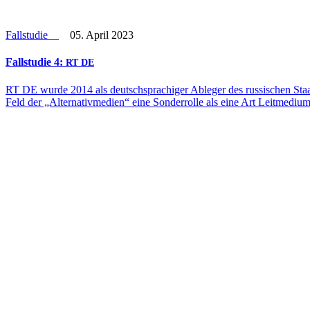
Fallstudie
05. April 2023
Fall­stu­die 4:
RT
DE
RT DE wurde 2014 als deutsch­spra­chiger Ableger des rus­si­schen Sta
Feld der „Alter­na­tiv­me­dien“ eine Son­der­rolle als eine Art Leit­me­diu