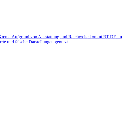
es Kreml. Auf­grund von Aus­stat­tung und Reich­weite kommt RT DE im
rte und falsche Dar­stel­lun­gen genutzt....