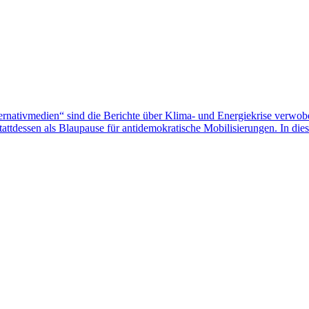
a­tiv­me­dien“ sind die Berichte über Klima- und Ener­gie­krise ver­wo­ben 
tatt­des­sen als Blau­pause für anti­de­mo­kra­ti­sche Mobi­li­sie­run­gen. 