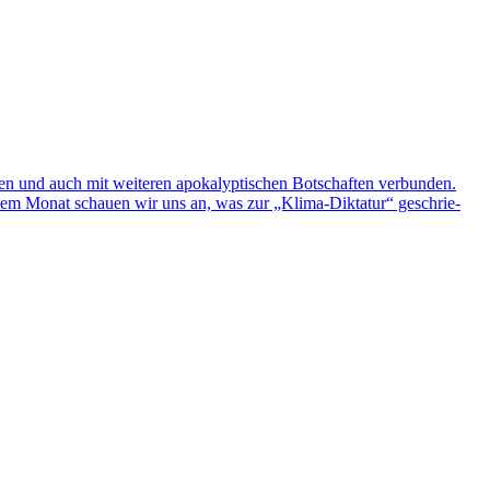
und auch mit wei­te­ren apo­ka­lyp­ti­schen Bot­schaf­ten ver­bun­den.
In diesem Monat schauen wir uns an, was zur „Klima-Dik­ta­tur“ geschrie­