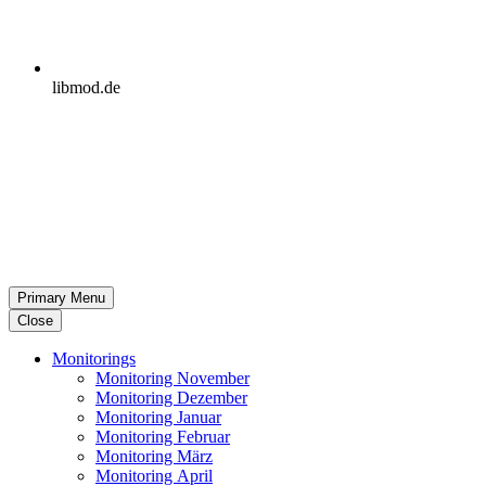
libmod.de
Primary Menu
Close
Moni­to­rings
Moni­to­ring November
Moni­to­ring Dezember
Moni­to­ring Januar
Moni­to­ring Februar
Moni­to­ring März
Moni­to­ring April