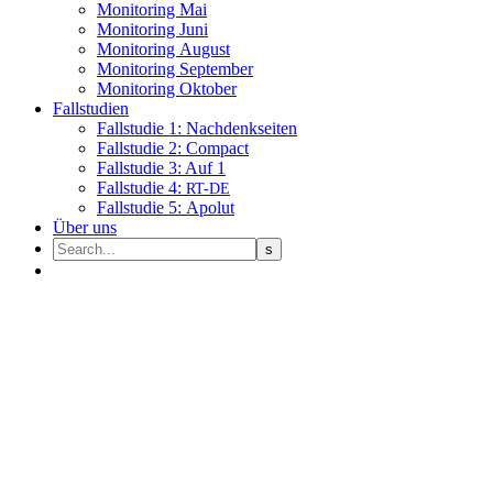
Moni­to­ring Mai
Moni­to­ring Juni
Moni­to­ring August
Moni­to­ring September
Moni­to­ring Oktober
Fall­stu­dien
Fall­stu­die 1: Nachdenkseiten
Fall­stu­die 2: Compact
Fall­stu­die 3: Auf 1
Fall­stu­die 4:
RT-DE
Fall­stu­die 5: Apolut
Über uns