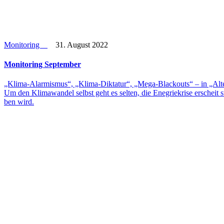
Monitoring
31. August 2022
Moni­to­ring September
„Klima-Alar­mis­mus“, „Klima-Dik­ta­tur“, „Mega-Black­outs“ – in „Alter­n
Um den Kli­ma­wan­del selbst geht es selten, die Ene­grie­krise erscheit s
ben wird.