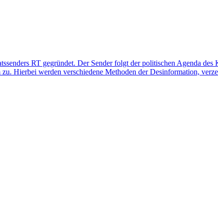
ats­sen­ders RT gegrün­det. Der Sender folgt der poli­ti­schen Agenda d
m zu. Hierbei werden ver­schie­de­ne Metho­den der Des­in­for­ma­tion, ver­zer