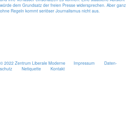
würde dem Grund­satz der freien Presse wider­spre­chen. Aber ganz
ohne Regeln kommt seriö­ser Jour­na­lis­mus nicht aus.
© 2022 Zentrum Libe­rale Moderne
Impres­sum
Daten­
schutz
Neti­quette
Kontakt