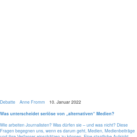
Debatte
Anne Fromm
10. Januar 2022
Was unter­schei­det seriöse von „alter­na­ti­ven“ Medien?
Wie arbei­ten Jour­na­lis­ten? Was dürfen sie – und was nicht? Diese
Fragen begeg­nen uns, wenn es darum geht, Medien, Medi­en­bei­träge
und ihre Ver­fas­ser ein­schät­zen zu können. Eine staat­li­che Auf­sicht