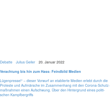
Debatte
Julius Geiler
20. Januar 2022
Ver­ach­tung bis hin zum Hass: Feind­bild Medien
Lügen­presse!“ – dieser Vorwurf an eta­blierte Medien erlebt durch die
Pro­teste und Auf­mär­sche im Zusam­men­hang mit den Corona-Schutz­
maß­nah­men einen Auf­schwung. Über den Hin­ter­grund eines poli­ti­
schen Kampfbergriffs