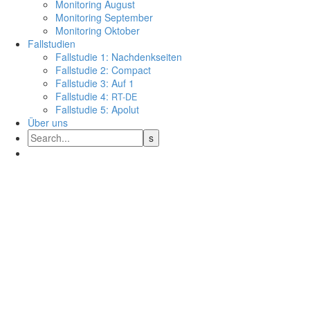
Moni­to­ring August
Moni­to­ring September
Moni­to­ring Oktober
Fall­stu­dien
Fall­stu­die 1: Nachdenkseiten
Fall­stu­die 2: Compact
Fall­stu­die 3: Auf 1
Fall­stu­die 4:
RT-DE
Fall­stu­die 5: Apolut
Über uns